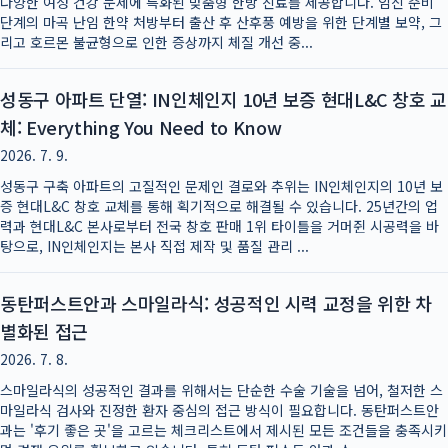
다양한 여성 건강 문제에 특화된 맞춤형 한방 진료를 제공합니다. 임신 준비
단계의 마곡 난임 한약 처방부터 출산 후 산후풍 예방을 위한 단계별 보약, 그
리고 호르몬 불균형으로 인한 증상까지 체질 개선 중...
성동구 아파트 단열: IN인체인지 10년 보증 현대L&C 창호 교
체: Everything You Need to Know
2026. 7. 9.
성동구 구축 아파트의 고질적인 문제인 결로와 추위는 IN인체인지의 10년 보
증 현대L&C 창호 교체를 통해 획기적으로 해결될 수 있습니다. 25년간의 업
력과 현대L&C 본사로부터 전국 창호 판매 1위 타이틀을 거머쥔 시공력을 바
탕으로, IN인체인지는 본사 직접 제작 및 품질 관리 ...
동탄퍼스트안과 스마일라식: 성공적인 시력 교정을 위한 차
별화된 접근
2026. 7. 8.
스마일라식의 성공적인 결과를 위해서는 단순한 수술 기술을 넘어, 철저한 스
마일라식 검사와 진정한 환자 중심의 접근 방식이 필요합니다. 동탄퍼스트안
과는 '후기 좋은 곳'을 고르는 체크리스트에서 제시된 모든 조건들을 충족시키