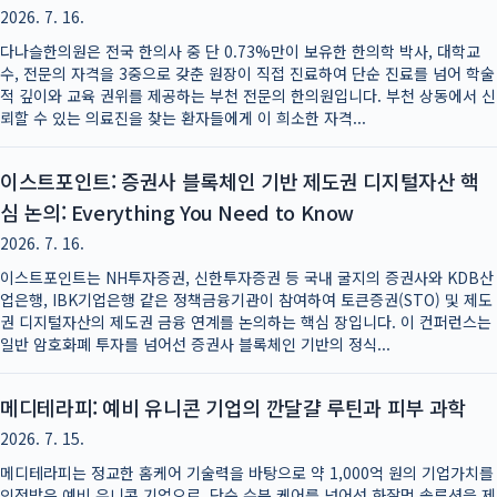
2026. 7. 16.
다나슬한의원은 전국 한의사 중 단 0.73%만이 보유한 한의학 박사, 대학교
수, 전문의 자격을 3중으로 갖춘 원장이 직접 진료하여 단순 진료를 넘어 학술
적 깊이와 교육 권위를 제공하는 부천 전문의 한의원입니다. 부천 상동에서 신
뢰할 수 있는 의료진을 찾는 환자들에게 이 희소한 자격...
이스트포인트: 증권사 블록체인 기반 제도권 디지털자산 핵
심 논의: Everything You Need to Know
2026. 7. 16.
이스트포인트는 NH투자증권, 신한투자증권 등 국내 굴지의 증권사와 KDB산
업은행, IBK기업은행 같은 정책금융기관이 참여하여 토큰증권(STO) 및 제도
권 디지털자산의 제도권 금융 연계를 논의하는 핵심 장입니다. 이 컨퍼런스는
일반 암호화폐 투자를 넘어선 증권사 블록체인 기반의 정식...
메디테라피: 예비 유니콘 기업의 깐달걀 루틴과 피부 과학
2026. 7. 15.
메디테라피는 정교한 홈케어 기술력을 바탕으로 약 1,000억 원의 기업가치를
인정받은 예비 유니콘 기업으로, 단순 수분 케어를 넘어선 화잘먹 솔루션을 제