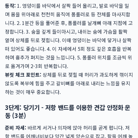
동작:
1. 엉덩이를 바닥에서 살짝 들어 올리고, 발로 바닥을 밀
며 몸을 위아래로 천천히 움직여 폼롤러로 등 전체를 마사지합
니다. 2. 1분간 등을 풀어준 후, 폼롤러를 날개뼈 아래 지점에 고
정합니다. 3. 숨을 깊게 들이마시고, 내쉬는 숨에 가슴을 활짝
열며 상체를 뒤로 젖힙니다. 이때 엉덩이는 바닥에 닿거나 살짝
떠 있어도 좋습니다. 4. 이 자세에서 5회 정도 깊은 호흡을 반복
하며 흉추가 펴지는 것을 느낍니다. 5. 폼롤러 위치를 조금씩 위
로 옮겨가며 2-3회 반복합니다.
뷰릿 체크 포인트:
상체를 뒤로 젖힐 때 허리가 과도하게 꺾이지
않도록 복부에 힘을 주고 갈비뼈를 아래로 내리는 느낌을 유지
하는 것이 매우 중요합니다.
3단계: 당기기 - 저항 밴드를 이용한 견갑 안정화 운
동 (3분)
준비 자세:
바르게 서거나 의자에 앉아 허리를 곧게 폅니다. 저
항 밴드를 어깨너비보다 약간 넓게 양손으로 잡고, 팔을 어깨 높