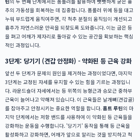
틴
의 두 번째 단계에서는 폼롤러를 활용하여 뻣뻣하게 굳은 흉
추의 가동성을 회복하는 데 집중합니다. 폼롤러 위에 등을 대고
누워 부드럽게 움직여주면, 각 척추 분절의 움직임이 개선되고
흉추가 자연스러운 만곡을 되찾도록 도와줍니다. 이는 굽은 등
을 펴고 어깨가 제자리로 돌아갈 수 있는 공간을 확보하는 핵심
적인 과정입니다.
3단계: 당기기 (견갑 안정화) - 약화된 등 근육 강화
앞선 두 단계가 문제의 원인을 제거하는 과정이었다면, 마지막
3단계는 교정된 자세를 유지할 수 있는 힘을 기르는 과정입니
다. 라운드숄더 자세에서는 등 위쪽의 능형근과 승모근 중하부
근육이 늘어나고 약해져 있습니다. 이 근육들은 날개뼈(견갑골)
를 잡아주고 안정시키는 중요한 역할을 합니다.
홈트 루틴
의 마
지막 단계에서는 저항 밴드를 사용하여 이 약화된 등 근육들을
강화하는 운동을 수행합니다. '당기기' 동작을 통해 등 근육을
활성화하고 강화하면, 어깨가 앞으로 말리는 것을 방지하고 척