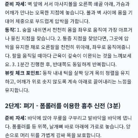
준비 자세:
벽 앞에 서서 마사지볼을 오른쪽 쇄골 아래, 가슴과
어깨가 만나는 오목한 지점에 놓습니다. 볼과 벽 사이에 몸을 기
대어 체중으로 부드럽게 압박을 가합니다.
동작:
1. 숨을 내쉬면서 천천히 몸을 좌우로 움직여 가장 아프거
나 뭉친 지점을 찾습니다. 2. 통증 지점을 찾았다면, 그곳에 압
박을 유지한 채로 오른팔을 천천히 위아래, 좌우로 움직여줍니
다. 팔을 움직일 때마다 근육이 깊숙이 이완되는 것을 느껴보세
요. 3. 1분간 진행한 후, 반대쪽도 동일하게 반복합니다.
뷰릿 체크 포인트:
동작 내내 턱을 살짝 당겨 목의 정렬을 유지
하고, 어깨가 위로 솟지 않도록 계속 아래로 끌어내리는 느낌을
유지합니다.
2단계: 펴기 - 폼롤러를 이용한 흉추 신전 (3분)
준비 자세:
바닥에 앉아 무릎을 구부리고 발바닥을 바닥에 댑니
다. 폼롤러를 등 위쪽, 날개뼈 바로 아래에 가로로 놓습니다. 양
손으로 머리 뒤를 가볍게 감싸 목을 보호합니다.