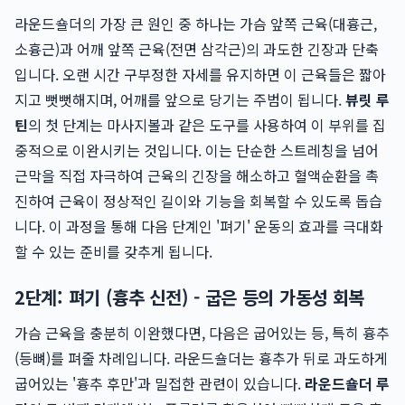
라운드숄더의 가장 큰 원인 중 하나는 가슴 앞쪽 근육(대흉근,
소흉근)과 어깨 앞쪽 근육(전면 삼각근)의 과도한 긴장과 단축
입니다. 오랜 시간 구부정한 자세를 유지하면 이 근육들은 짧아
지고 뻣뻣해지며, 어깨를 앞으로 당기는 주범이 됩니다.
뷰릿 루
틴
의 첫 단계는 마사지볼과 같은 도구를 사용하여 이 부위를 집
중적으로 이완시키는 것입니다. 이는 단순한 스트레칭을 넘어
근막을 직접 자극하여 근육의 긴장을 해소하고 혈액순환을 촉
진하여 근육이 정상적인 길이와 기능을 회복할 수 있도록 돕습
니다. 이 과정을 통해 다음 단계인 '펴기' 운동의 효과를 극대화
할 수 있는 준비를 갖추게 됩니다.
2단계: 펴기 (흉추 신전) - 굽은 등의 가동성 회복
가슴 근육을 충분히 이완했다면, 다음은 굽어있는 등, 특히 흉추
(등뼈)를 펴줄 차례입니다. 라운드숄더는 흉추가 뒤로 과도하게
굽어있는 '흉추 후만'과 밀접한 관련이 있습니다.
라운드숄더 루