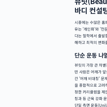
뷰릿(Beau
바디 컨설
시중에는 수많은 홈
유는 '개인화'와 '
다는 철학에서 출발합
해하고 최적의 변화
단순 운동 나
뷰릿의 가장 큰 차별
떤 사람은 어깨가 앞
간 '어깨 비대칭' 
을 종합적으로 고려하
정한 커리큘럼을 제안
칭과 등 근육 강화 
단일 측면 운동(Uni