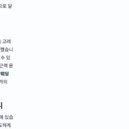
으로 달
을 고려
계했습니
 수 있
근력 운
는
웨딩
문가의
리
에 있습
과도하게