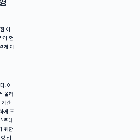
춤형
한 이
라야 한
깊게 이
다. 어
더 올라
 기간
하게 조
 스트레
기 위한
춤형 접