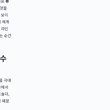
바로
뷰
 것을
 보이
의 체계
 라인
는 순간
필수
을 극대
중에서
프숄더,
기 때문