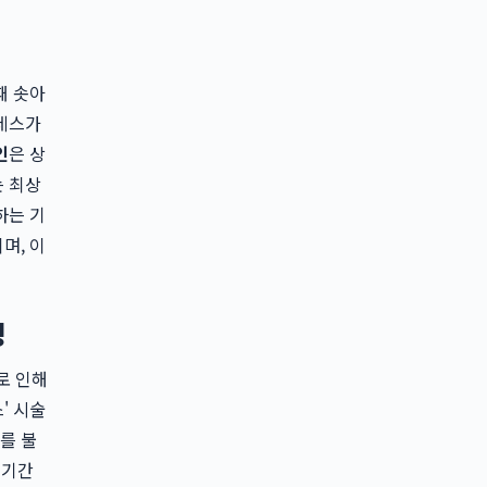
때 솟아
드레스가
인
은 상
는 최상
하는 기
며, 이
성
으로 인해
' 시술
를 불
 기간