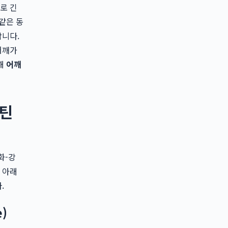
로 긴
같은 동
합니다.
어깨가
해
어깨
루틴
화-강
 아래
.
)