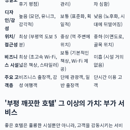
후기 평점)
관리)
차 심함)
디자
높음 (모던, 유니크,
보통 (표준화, 획
낮음 (노후화, 시
인/감
감각적)
일적)
대에 뒤떨어짐)
성
위치/
최상 (부평역 도보 5
중상 (역 주변에
중하 (이면도로,
접근성
분)
위치)
골목 위치)
보통 (기본적인
비즈니
최상 (초고속 Wi-Fi,
미흡 (시설 거의
책상, Wi-Fi 제
스 시설
넓은 책상, 스타일러)
없음)
공)
주요 고
비즈니스 출장객, 감
단체 관광객, 일
단시간 이용 고
객층
성 여행객
반 출장객
객
'부평 깨끗한 호텔' 그 이상의 가치: 부가 서
비스
좋은 호텔은 훌륭한 시설뿐만 아니라, 고객을 감동시키는 서비