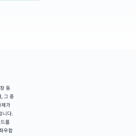
장 동
 그 중
과제가
합니다.
렌드를
 좌우합