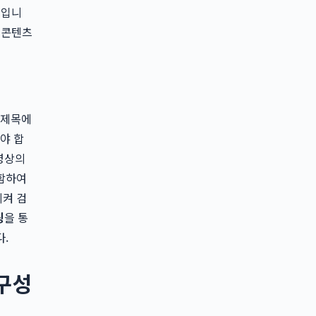
심입니
 콘텐츠
 제목에
야 합
 영상의
포함하여
시켜 검
팅
을 통
다.
구성