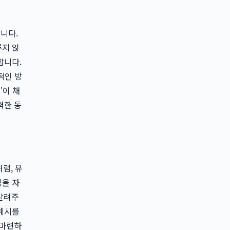
니다.
루지 않
합니다.
적인 방
'이 채
력한 동
럼, 유
심을 자
 알려주
 예시를
 마련하