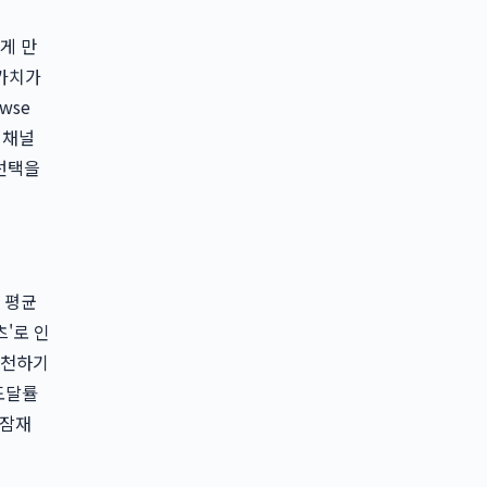
게 만
 가치가
wse
여 채널
 선택을
 평균
'로 인
추천하기
도달률
 잠재