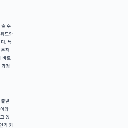
 줄 수
키워드와
다. 특
기본적
이 바로
 과정
 출발
단어와
고 있
인기 키