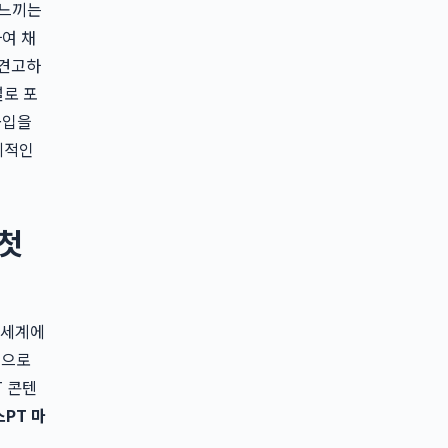
 느끼는
여 채
 견고하
널로 포
몰입을
체적인
 첫
 세계에
적으로
T 콘텐
PT 마