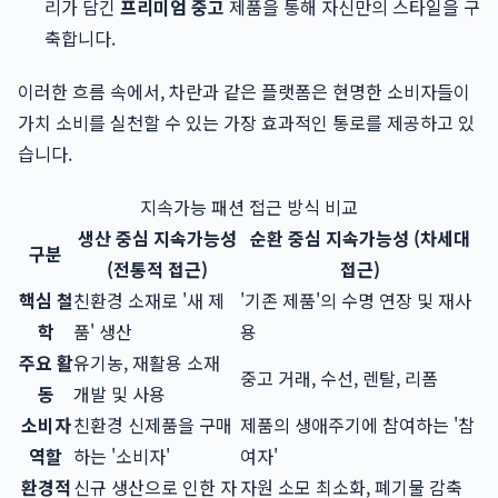
리가 담긴
프리미엄 중고
제품을 통해 자신만의 스타일을 구
축합니다.
이러한 흐름 속에서, 차란과 같은 플랫폼은 현명한 소비자들이
가치 소비를 실천할 수 있는 가장 효과적인 통로를 제공하고 있
습니다.
지속가능 패션 접근 방식 비교
생산 중심 지속가능성
순환 중심 지속가능성 (차세대
구분
(전통적 접근)
접근)
핵심 철
친환경 소재로 '새 제
'기존 제품'의 수명 연장 및 재사
학
품' 생산
용
주요 활
유기농, 재활용 소재
중고 거래, 수선, 렌탈, 리폼
동
개발 및 사용
소비자
친환경 신제품을 구매
제품의 생애주기에 참여하는 '참
역할
하는 '소비자'
여자'
환경적
신규 생산으로 인한 자
자원 소모 최소화, 폐기물 감축