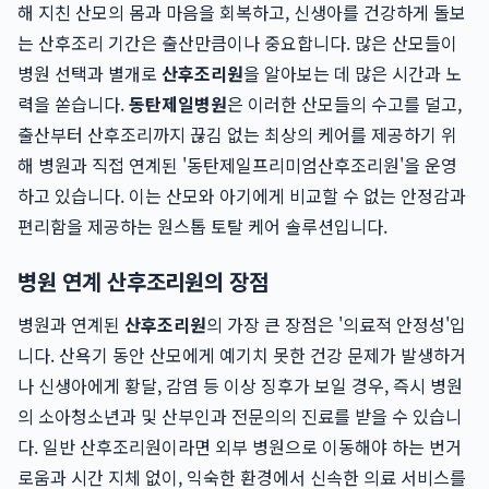
해 지친 산모의 몸과 마음을 회복하고, 신생아를 건강하게 돌보
는 산후조리 기간은 출산만큼이나 중요합니다. 많은 산모들이
병원 선택과 별개로
산후조리원
을 알아보는 데 많은 시간과 노
력을 쏟습니다.
동탄제일병원
은 이러한 산모들의 수고를 덜고,
출산부터 산후조리까지 끊김 없는 최상의 케어를 제공하기 위
해 병원과 직접 연계된 '동탄제일프리미엄산후조리원'을 운영
하고 있습니다. 이는 산모와 아기에게 비교할 수 없는 안정감과
편리함을 제공하는 원스톱 토탈 케어 솔루션입니다.
병원 연계 산후조리원의 장점
병원과 연계된
산후조리원
의 가장 큰 장점은 '의료적 안정성'입
니다. 산욕기 동안 산모에게 예기치 못한 건강 문제가 발생하거
나 신생아에게 황달, 감염 등 이상 징후가 보일 경우, 즉시 병원
의 소아청소년과 및 산부인과 전문의의 진료를 받을 수 있습니
다. 일반 산후조리원이라면 외부 병원으로 이동해야 하는 번거
로움과 시간 지체 없이, 익숙한 환경에서 신속한 의료 서비스를