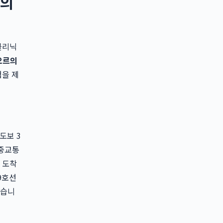
점의
클리닉
오르의
험을 제
도보 3
대중교통
 도착
9호선
있습니