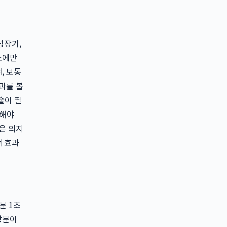
성장기,
소에만
, 보통
과를 볼
술이 필
문해야
은 의지
져 효과
분 1초
방문이