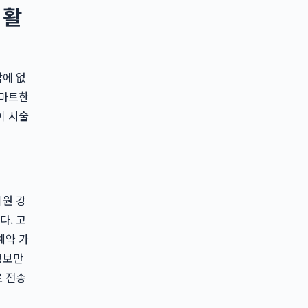
 활
밖에 없
스마트한
이 시술
의원 강
다. 고
예약 가
정보만
로 전송