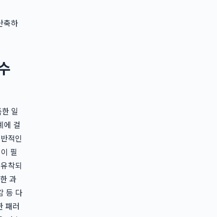
단축하
필수
족한 일
계에 걸
일반적인
원이 필
 유착되
한 과
 등 다
한 패러