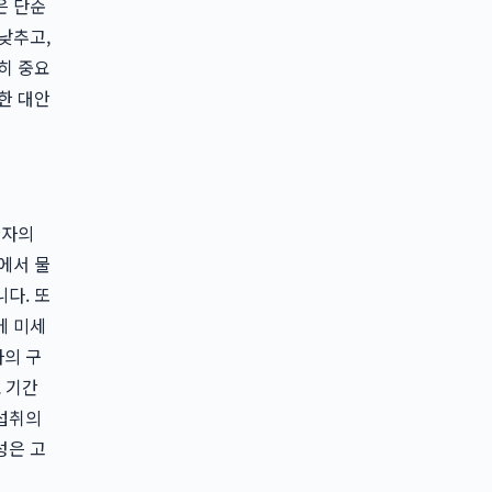
은 단순
낮추고,
히 중요
한 대안
환자의
에서 물
다. 또
에 미세
자의 구
 기간
 섭취의
성은 고