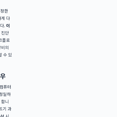
진정한
하게 다
다.
이
 진단
워크플로
장비의
 수 있
로우
 컴퓨터
 정밀하
 합니
뜨기 과
AM 시