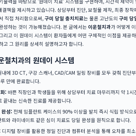
기술력을 바탕으로 '원데이 치료' 시스템을 구현하여, 시간적 제약이 
결책을 제시하고 있습니다. 상담부터 진단, 보철물 제작, 최종 장착
서 직접 처리함으로써,
구미 당일 충치치료
는 물론 고난도의
구미 당
 완성하는 것이 가능해졌습니다. 본 글에서는
이운철치과
가 어떻게 
 그리고 이 원데이 시스템이 환자들에게 어떤 구체적인 이점을 제공
하고 그 원리를 상세히 설명하고자 합니다.
이운철치과의 원데이 시스템
내에 3D CT, 구강 스캐너, CAD/CAM 밀링 장비를 모두 갖춰 진단
루 만에 완료합니다.
화:
바쁜 직장인과 학생들을 위해 상담부터 치료 마무리까지 약 1시
로 끝내는 신속한 진료를 제공합니다.
 완성:
전체 임플란트 케이스의 90% 이상을 발치 즉시 식립 방식으
란트와 라미네이트 같은 심미 치료도 당일 완성을 원칙으로 합니다.
:
디지털 장비를 활용한 정밀 진단과 컴퓨터 분석을 통해 오차를 최