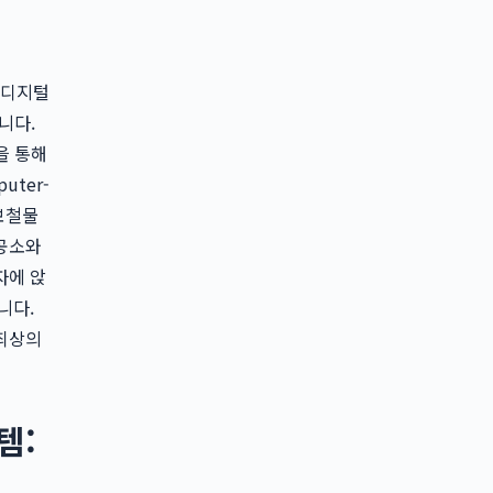
 디지털
니다.
램을 통해
ter-
 보철물
기공소와
자에 앉
니다.
 최상의
템: