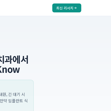
최신 리서치
철치과에서
 Know
원, 긴 대기 시
 만약 임플란트 식