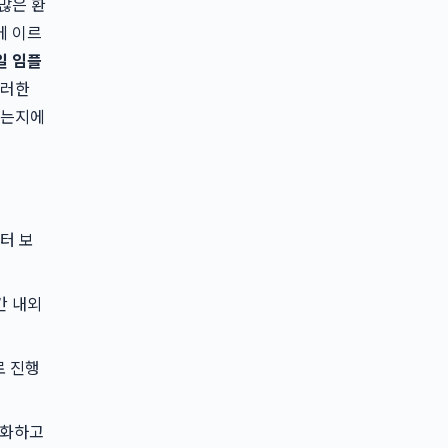
많은 환
에 이르
일 임플
이러한
하는지에
부터 보
간 내외
로 진행
소화하고