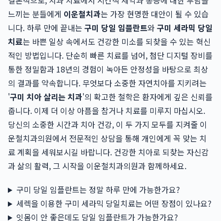
결론적으로, 치과 치료에서 시간적 제약과 통증에 대한 부담을
느끼는 분들에게
이운철치과
는 가장 현명한 대안이 될 수 있습
니다. 하루 만에 끝내는
구미 당일 임플란트
와
구미 세라믹 당일
치료
는 바쁜 일상 속에서도 건강한 미소를 되찾을 수 있는 혁신
적인 방법입니다. 단순히 빠른 치료를 넘어, 첨단 디지털 장비를
통한 정밀함과 18년의 경험이 녹아든 안정성을 바탕으로 최상
의 결과를 약속합니다. 무엇보다 소중한 자연치아를 지키려는
'
구미 치아 살리는 치과
'의 확고한 철학은 환자에게 깊은 신뢰를
줍니다. 이제 더 이상 아픔을 참거나 치료를 미루지 마십시오.
당신의 소중한 시간과 치아 건강, 이 두 가지 모두를 지켜줄 이
운철치과의원에서 전문적인 상담을 통해 개인에게 꼭 맞는 치
료 계획을 세워보시길 바랍니다. 건강한 치아로 되찾는 자신감
과 삶의 활력, 그 시작을 이운철치과의원과 함께하세요.
구미 당일 임플란트는 정말 하루 만에 가능한가요?
세렉을 이용한 구미 세라믹 당일치료는 어떤 장점이 있나요?
잇몸이 안 좋은데도 당일 임플란트가 가능한가요?