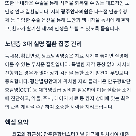
또한 백내장은 수술을 통해 시력을 회복할 수 있는 대표적인 노
인성 안과 질환입니다. 저희
광주안과의원
은 다초점 인공수정
체 등 다양한 수술 옵션을 통해 노안과 백내장을 동시에 해결하
고, 환자가 활기찬 제2의 인생을 누릴 수 있도록 돕습니다.
노년층 3대 실명 질환 집중 관리
녹내장, 황반변성, 당뇨망막병증은 치료 시기를 놓치면 실명에
이를 수 있는 무서운 질환입니다. 특별한 자각 증상 없이 서서히
진행되는 경우가 많아 정기 검진을 통한 조기 발견이 무엇보다
중요합니다.
광남빌딩안과
에 위치한 저희 클리닉은 안구광학단
층촬영(OCT) 등 대학병원급 장비를 활용하여 이들 질환을 조기
에 진단하고, 약물, 주사, 레이저 치료 등 환자 상태에 맞는 최적
의 관리 계획을 수립하여 소중한 시력을 지켜드립니다.
핵심 요약
최고의 접근성:
광주종합버스터미널 인근에 위치하여 대중