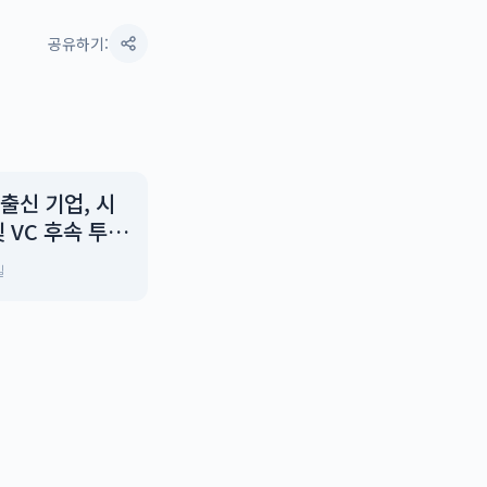
공유하기:
출신 기업, 시
및 VC 후속 투자
로 시장 신뢰도
일