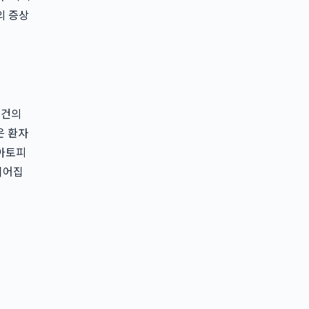
의 증상
1건의
은 환자
 아토피
이어집