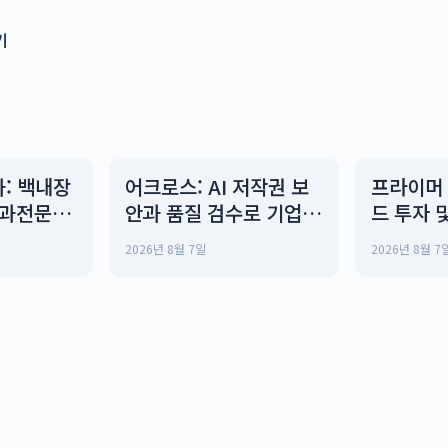
기
: 백내장
어크로스: AI 저작권 보
프라이머 
안과전문의
안과 품질 검수로 기업의
드 투자 
rything
성장 지원
경쟁력으
2026년 8월 7일
2026년 8월 7
o Know
확보