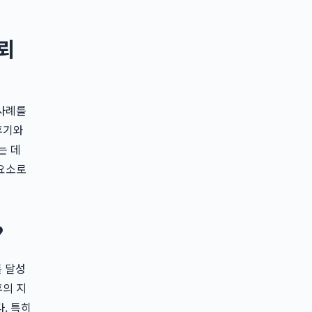
뢰
 사례를
후기와
는 데
 요소로
?
를 달성
후의 지
. 특히