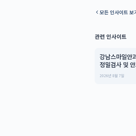
모든 인사이트 보
관련 인사이트
강남스마일안과
정밀검사 및 
진료 안내: Eve
2026년 8월 7일
You Need t