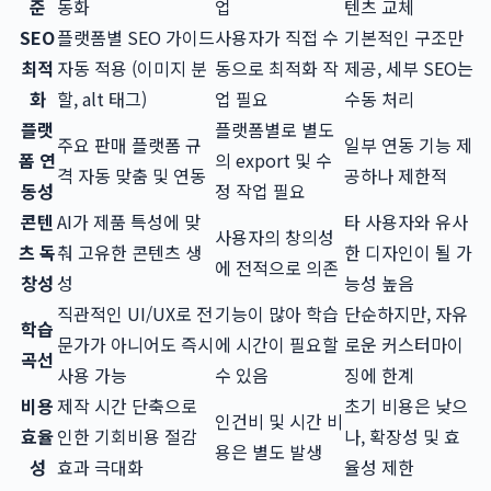
준
동화
업
텐츠 교체
SEO
플랫폼별 SEO 가이드
사용자가 직접 수
기본적인 구조만
최적
자동 적용 (이미지 분
동으로 최적화 작
제공, 세부 SEO는
화
할, alt 태그)
업 필요
수동 처리
플랫
플랫폼별로 별도
주요 판매 플랫폼 규
일부 연동 기능 제
폼 연
의 export 및 수
격 자동 맞춤 및 연동
공하나 제한적
동성
정 작업 필요
콘텐
AI가 제품 특성에 맞
타 사용자와 유사
사용자의 창의성
츠 독
춰 고유한 콘텐츠 생
한 디자인이 될 가
에 전적으로 의존
창성
성
능성 높음
직관적인 UI/UX로 전
기능이 많아 학습
단순하지만, 자유
학습
문가가 아니어도 즉시
에 시간이 필요할
로운 커스터마이
곡선
사용 가능
수 있음
징에 한계
비용
제작 시간 단축으로
초기 비용은 낮으
인건비 및 시간 비
효율
인한 기회비용 절감
나, 확장성 및 효
용은 별도 발생
성
효과 극대화
율성 제한