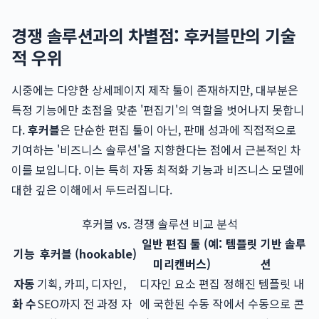
경쟁 솔루션과의 차별점: 후커블만의 기술
적 우위
시중에는 다양한 상세페이지 제작 툴이 존재하지만, 대부분은
특정 기능에만 초점을 맞춘 '편집기'의 역할을 벗어나지 못합니
다.
후커블
은 단순한 편집 툴이 아닌, 판매 성과에 직접적으로
기여하는 '비즈니스 솔루션'을 지향한다는 점에서 근본적인 차
이를 보입니다. 이는 특히 자동 최적화 기능과 비즈니스 모델에
대한 깊은 이해에서 두드러집니다.
후커블 vs. 경쟁 솔루션 비교 분석
일반 편집 툴 (예:
템플릿 기반 솔루
기능
후커블 (hookable)
미리캔버스)
션
자동
기획, 카피, 디자인,
디자인 요소 편집
정해진 템플릿 내
화 수
SEO까지 전 과정 자
에 국한된 수동 작
에서 수동으로 콘