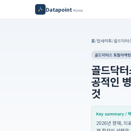
Datapoint
Korea
홈
/
인사이트
/
골드닥터스 토탈마케팅
골드닥터스
공적인 병
것
Key summary /
2026년 현재, 
재 환자의 선택을