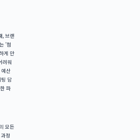
, 브랜
는 '첨
하게 만
 어려워
 예산
케팅 담
한 파
의 모든
든 과정