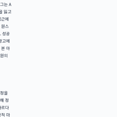
그는 A
을 잃고
접근에
 원스
. 성공
 광고에
 본 아
귀원의
과정을
통해 정
다르다
합적 마