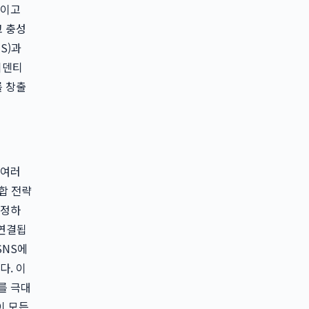
적이고
고 충성
S)과
이덴티
를 창출
 여러
합 전략
설정하
 연결됩
SNS에
다. 이
과를 극대
이 모든