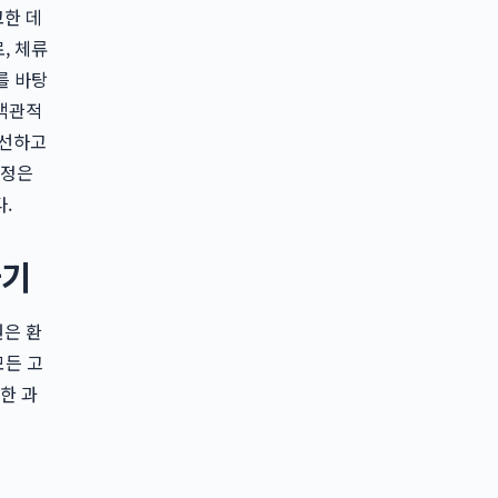
교한 데
, 체류
를 바탕
 객관적
개선하고
결정은
.
하기
원은 환
모든 고
한 과