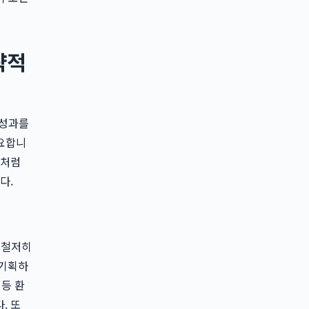
략적
 성과를
필요합니
팀처럼
다.
 철저히
 기획하
 등 환
. 또