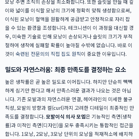
모낭 주변 조직의 손상을 최소화합니다. 또한 슬릿을 만들 때 깊
이와 넓이를 이식할 모낭의 크기에 정확히 맞춰 생성함으로써,
이식된 모낭이 혈액을 원활하게 공급받고 안정적으로 자리 잡
을 수 있는 환경을 조성합니다. 테크니션이 이 과정을 대신할 경
우, 미숙한 기술로 인해 모낭이 손상되거나 슬릿의 크기가 부적
절하여 생착에 실패할 확률이 높아질 수밖에 없습니다. 바로 이
것이
숙련된 전문의의 직접 집도 원칙
이 중요한 이유입니다.
밀도와 자연스러움: 최종 만족도를 결정하는 요소
높은 생착률은 곧 높은 밀도로 이어집니다. 하지만 단순히 빽빽
하게 심기만 한다고 해서 만족스러운 결과가 나오는 것은 아닙
니다. 기존 모발과의 자연스러운 연결, 헤어라인의 미세한 불규
칙성, 모발의 방향과 컬(curl)까지 고려한 디테일이 최종적인 만
족도를 결정합니다.
모발이식 의사 모엠
은 기능적인 측면(생착
률)과 미적인 측면(디자인)을 모두 충족시키는 통합적인 접근을
합니다. 1모낭, 2모낭, 3모낭 단위의 모낭을 적재적소에 배치하