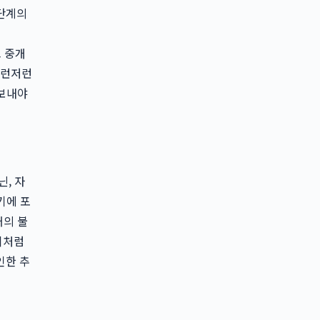
 단계의
는
고 중개
이런저런
 보내야
, 자
기에 포
거의 불
이처럼
인한 추