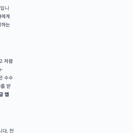
)
입니
자에게
택하는
고 저렴
-
은 수수
를 받
금 앱
다. 전