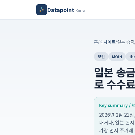
Datapoint
Korea
홈
/
인사이트
/
모인
MOIN
th
일본 송금
로 수수료
Key summary /
2026년 2월 2
내거나, 일본 현
가장 먼저 주거래 