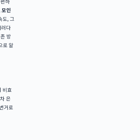
간편하
,
모인
속도, 그
패러다
존 방
으로 알
러 비효
차 은
 번거로