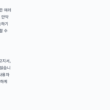
은 여러
 만약
측하기
할 수
고지서,
 많습니
 사용자
요하게