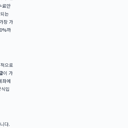
수수료만
제되는
가장 가
90%까
균적으로
금
이 가
 계좌에
방식입
니다.