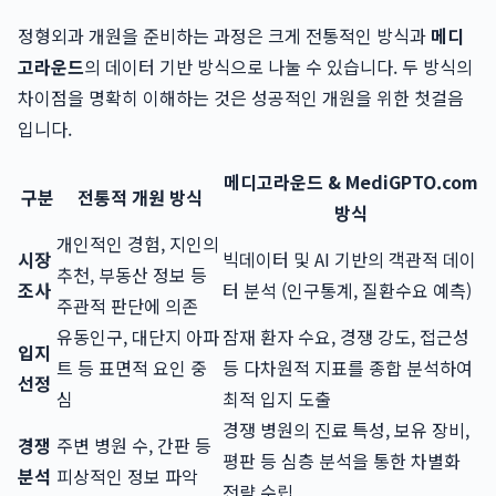
정형외과 개원을 준비하는 과정은 크게 전통적인 방식과
메디
고라운드
의 데이터 기반 방식으로 나눌 수 있습니다. 두 방식의
차이점을 명확히 이해하는 것은 성공적인 개원을 위한 첫걸음
입니다.
메디고라운드 & MediGPTO.com
구분
전통적 개원 방식
방식
개인적인 경험, 지인의
시장
빅데이터 및 AI 기반의 객관적 데이
추천, 부동산 정보 등
조사
터 분석 (인구통계, 질환수요 예측)
주관적 판단에 의존
유동인구, 대단지 아파
잠재 환자 수요, 경쟁 강도, 접근성
입지
트 등 표면적 요인 중
등 다차원적 지표를 종합 분석하여
선정
심
최적 입지 도출
경쟁 병원의 진료 특성, 보유 장비,
경쟁
주변 병원 수, 간판 등
평판 등 심층 분석을 통한 차별화
분석
피상적인 정보 파악
전략 수립