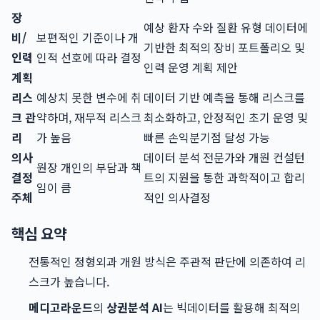
장
예상 환자 수와 질환 유형 데이터에
비/
보편적인 기준이나 개
기반한 최적의 장비 포트폴리오 및
인력
인적 선호에 따라 결정
인력 운영 계획 제안
계획
리스
예상치 못한 변수에 취
데이터 기반 예측을 통해 리스크를
크 관
약하며, 재무적 리스크
최소화하고, 안정적인 초기 운영 및
리
가 높음
빠른 손익분기점 달성 가능
의사
데이터 분석 전문가와 개원 컨설턴
원장 개인의 부담과 책
결정
트의 지원을 통한 과학적이고 합리
임이 큼
주체
적인 의사결정
핵심 요약
전통적인 정형외과 개원 방식은 주관적 판단에 의존하여 리
스크가 높습니다.
메디고라운드
의
상권분석 AI
는 빅데이터를 활용해 최적의