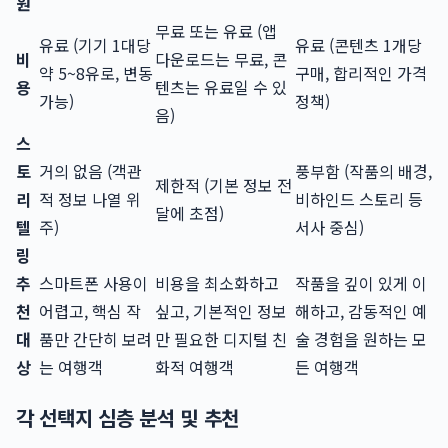
원
무료 또는 유료 (앱
유료 (기기 1대당
유료 (콘텐츠 1개당
비
다운로드는 무료, 콘
약 5~8유로, 변동
구매, 합리적인 가격
용
텐츠는 유료일 수 있
가능)
정책)
음)
스
토
거의 없음 (객관
풍부함 (작품의 배경,
제한적 (기본 정보 전
리
적 정보 나열 위
비하인드 스토리 등
달에 초점)
텔
주)
서사 중심)
링
추
스마트폰 사용이
비용을 최소화하고
작품을 깊이 있게 이
천
어렵고, 핵심 작
싶고, 기본적인 정보
해하고, 감동적인 예
대
품만 간단히 보려
만 필요한 디지털 친
술 경험을 원하는 모
상
는 여행객
화적 여행객
든 여행객
각 선택지 심층 분석 및 추천