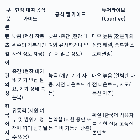
구
현장 대여 공식
투어라이브
공식 앱 가이드
분
가이드
(tourlive)
콘
텐
낮음 (핵심 작품
낮음~중간 (현장 대
매우 높음 (전문가의
츠
위주의 기본적인
여와 유사하거나 약
심층 해설, 풍부한 스
깊
사실 정보 제공)
간 더 많은 정보)
토리텔링)
이
중간 (현장 대기
편
높음 (개인 기기 사
매우 높음 (완벽한 사
및 기기 반납 필
의
용, 사전 다운로드 가
전 다운로드, 지도/
요, 기기 상태 복
성
능)
동선 제공)
불복)
한
유동적 (지원 여
국
확실 (한국어 사용자
부 및 범위가 정
불확실 (지원 중단 또
어
를 위한 전용 고품질
책에 따라 변경될
는 미비 가능성 상존)
지
콘텐츠)
수 있음)