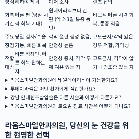
방식
리하여 제거
이저 조사
렌즈 삽입
원데이라식보다 긴
회복
빠른 편 (당일 시
비교적 빠른 시력 회
편 (약 2-3일 통증 동
기간
력 회복 기대)
복, 통증 적음
반)
주요
당일 검사/수술
각막 절편 생성 없음,
고도근시/각막 얇은
장점
가능, 빠른 회복
안정성 높음
경우 적합, 가역성
바쁜 직장인, 빠
적합
안정성 중시, 각막 두
고도근시, 각막이 얇
른 회복 원하는
대상
께 여유 있는 자
거나 건조증 있는 자
자
라움스마일안과의원에서 원데이라식이 가능한가요?
투데이라섹은 어떤 환자에게 적합한가요?
강남 안내렌즈삽입술은 다른 시술과 어떻게 다른가요?
라움스마일안과의원의 토요일 진료 시간은 어떻게 되나요?
라움스마일안과의원, 당신의 눈 건강을 위
한 현명한 선택