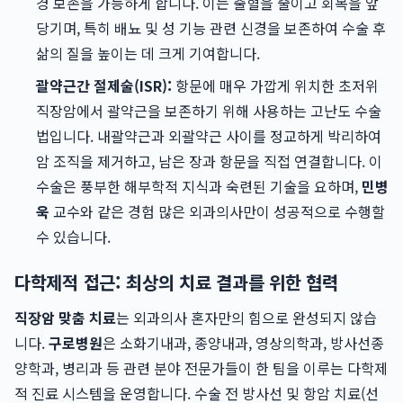
경 보존을 가능하게 합니다. 이는 출혈을 줄이고 회복을 앞
당기며, 특히 배뇨 및 성 기능 관련 신경을 보존하여 수술 후
삶의 질을 높이는 데 크게 기여합니다.
괄약근간 절제술(ISR):
항문에 매우 가깝게 위치한 초저위
직장암에서 괄약근을 보존하기 위해 사용하는 고난도 수술
법입니다. 내괄약근과 외괄약근 사이를 정교하게 박리하여
암 조직을 제거하고, 남은 장과 항문을 직접 연결합니다. 이
수술은 풍부한 해부학적 지식과 숙련된 기술을 요하며,
민병
욱
교수와 같은 경험 많은 외과의사만이 성공적으로 수행할
수 있습니다.
다학제적 접근: 최상의 치료 결과를 위한 협력
직장암 맞춤 치료
는 외과의사 혼자만의 힘으로 완성되지 않습
니다.
구로병원
은 소화기내과, 종양내과, 영상의학과, 방사선종
양학과, 병리과 등 관련 분야 전문가들이 한 팀을 이루는 다학제
적 진료 시스템을 운영합니다. 수술 전 방사선 및 항암 치료(선