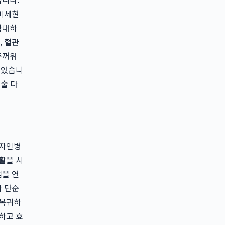
 미세현
확대하
, 혈관
두꺼워
 있습니
술 다
더자인병
활을 시
을 연
가 단순
 복귀하
하고 효