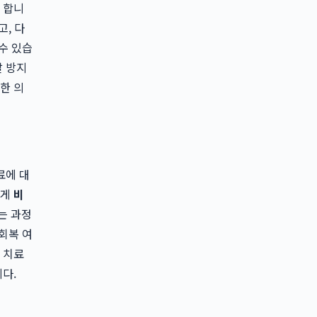
 합니
, 다
수 있습
발 방지
한 의
료에 대
에게
비
는 과정
회복 여
 치료
다.