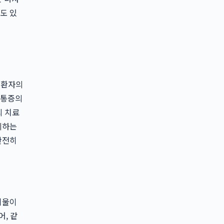
도 있
 환자의
 통증의
의 치료
제시하는
완전히
기울이
, 같