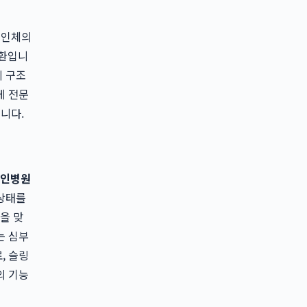
 인체의
일환입니
의 구조
게 전문
니다.
인병원
 상태를
을 맞
는 심부
, 슬링
의 기능