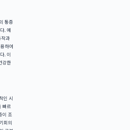
의 통증
다. 예
동작과
활용하여
다. 이
 건강한
적인 시
을 빠르
증이 조
'기회의