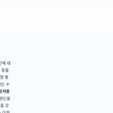
간에 대
 질을
한 통
적인 수
환자중
 원인을
을 강
는 더자