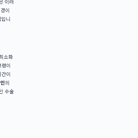
은 이러
시경이
법입니
 최소화
고령이
기간이
자인
의
인 수술