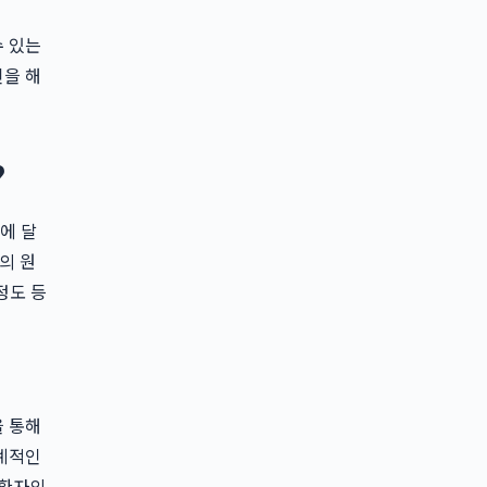
수 있는
인을 해
?
에 달
증의 원
정도 등
을 통해
체계적인
 환자의