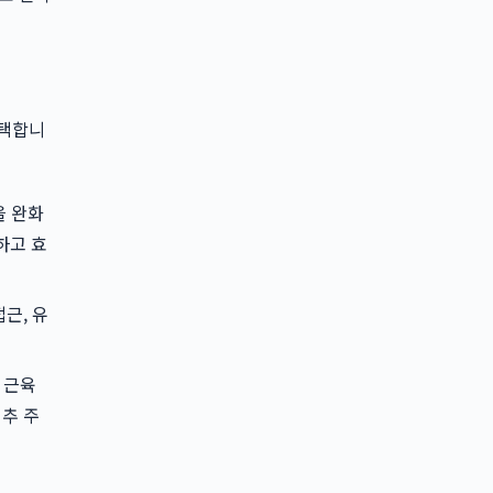
선택합니
을 완화
하고 효
근, 유
 근육
척추 주