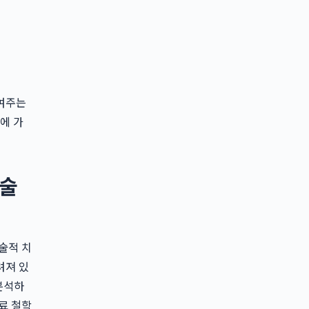
줄여주는
에 가
수술
술적 치
려져 있
분석하
료 철학