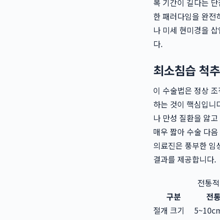
복 기간이 길다는 
한 패러다임을 완전히
나 미세 현미경을 삽
다.
최소침습 척추
이 수술법은 정상 조
하는 것이 핵심입니다
나 만성 질환을 앓고
매우 짧아 수술 다음
의료진은 풍부한 임
결과를 제공합니다.
전통적
구분
전통
절개 크기
5~10c