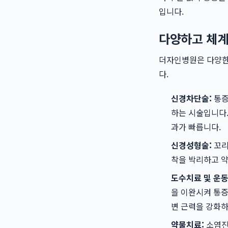
입니다.
다양하고 체계
더자인병원은 다양
다.
신경차단술:
통증
하는 시술입니다.
과가 빠릅니다.
신경성형술:
꼬리
착을 박리하고 
도수치료 및 운동
을 이완시켜 통증
변 근력을 강화하
약물치료:
소염진