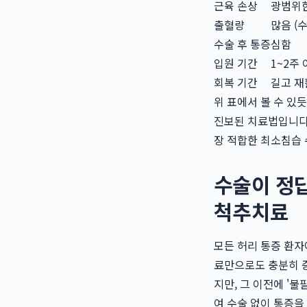
근육 손상
광범위한
출혈량
많음 (
수술 후 통증
심함
입원 기간
1~2주
회복 기간
길고 재
위 표에서 볼 수 있
진보된 치료법입니다.
장 적합한 최소침습
수술이 정답
척추치료
모든 허리 통증 환자
료만으로도 충분히 
지만, 그 이전에 '
여 수술 없이 통증을