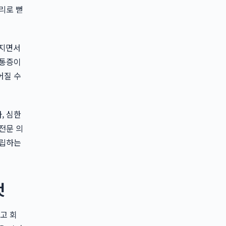
리로 뻗
아지면서
 통증이
어질 수
, 심한
전문 의
립하는
것
고 회