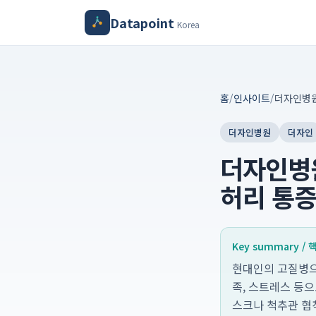
Datapoint
Korea
홈
/
인사이트
/
더자인병원
더자인
더자인병
허리 통
Key summary /
현대인의 고질병으
족, 스트레스 등
스크나 척추관 협착