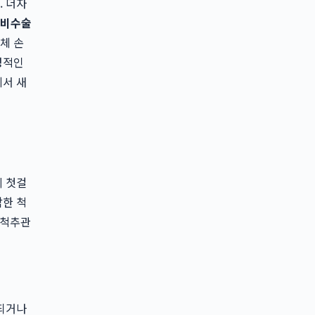
. 더자
비수술
체 손
성적인
에서 새
의 첫걸
각한 척
 척추관
출되거나