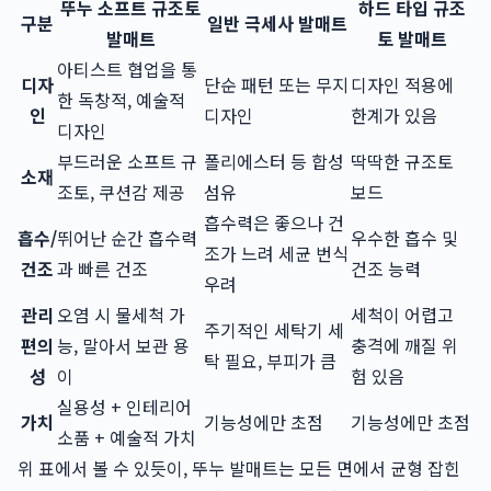
뚜누 소프트 규조토
하드 타입 규조
구분
일반 극세사 발매트
발매트
토 발매트
아티스트 협업을 통
디자
단순 패턴 또는 무지
디자인 적용에
한 독창적, 예술적
인
디자인
한계가 있음
디자인
부드러운 소프트 규
폴리에스터 등 합성
딱딱한 규조토
소재
조토, 쿠션감 제공
섬유
보드
흡수력은 좋으나 건
흡수/
뛰어난 순간 흡수력
우수한 흡수 및
조가 느려 세균 번식
건조
과 빠른 건조
건조 능력
우려
관리
오염 시 물세척 가
세척이 어렵고
주기적인 세탁기 세
편의
능, 말아서 보관 용
충격에 깨질 위
탁 필요, 부피가 큼
성
이
험 있음
실용성 + 인테리어
가치
기능성에만 초점
기능성에만 초점
소품 + 예술적 가치
위 표에서 볼 수 있듯이, 뚜누 발매트는 모든 면에서 균형 잡힌