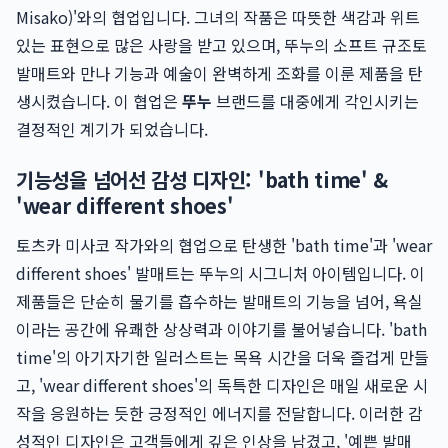
Misako)'와의 협업입니다. 그녀의 작품은 따뜻한 색감과 위트
있는 표현으로 많은 사랑을 받고 있으며, 뚜누의 소프트 규조토
발매트와 만나 기능과 예술이 완벽하게 조화를 이룬 제품을 탄
생시켰습니다. 이 협업은
뚜누
브랜드를 대중에게 각인시키는
결정적인 계기가 되었습니다.
기능성을 넘어선 감성 디자인: 'bath time' &
'wear different shoes'
토츠카 미사코 작가와의 협업으로 탄생한 'bath time'과 'wear
different shoes' 발매트는 뚜누의 시그니처 아이템입니다. 이
제품들은 단순히 물기를 흡수하는 발매트의 기능을 넘어, 욕실
이라는 공간에 유쾌한 상상력과 이야기를 불어넣습니다. 'bath
time'의 아기자기한 일러스트는 목욕 시간을 더욱 즐겁게 만들
고, 'wear different shoes'의 독특한 디자인은 매일 새로운 시
작을 응원하는 듯한 긍정적인 에너지를 전달합니다. 이러한 감
성적인 디자인은 고객들에게 깊은 인상을 남겼고, '예쁜 발매