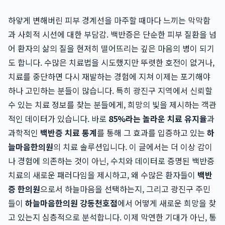
하얗게 변해버린 피부 경계선을 마주할 때마다 느끼는 막막함
과 사회적 시선에 대한 부담감. 백반증은 단순한 피부 질환을 넘
어 환자의 삶의 질을 현저히 떨어뜨리는 깊은 마음의 병이 되기
도 합니다. 수많은 치료법을 시도했지만 뚜렷한 호전이 없거나,
치료를 중단하면 다시 재발하는 경험에 지쳐 이제는 포기해야
하나 고민하는 분들이 많습니다. 특히 광진구 지역에서 신뢰할
수 있는 치료 정보를 찾는 분들에게, 희망의 빛을 제시하는 객관
적인 데이터가 있습니다. 바로
85%라는 놀라운 치료 유지율
과
과학적인
백반증 치료 통계
를 통해 그 효과를 입증하고 있는
하
늘마음한의원
의 치료 솔루션입니다. 이 글에서는 더 이상 감이
나 경험에 의존하는 것이 아닌, 수치와 데이터로 증명된 백반증
치료의 새로운 패러다임을 제시하고, 왜 수많은 환자들이
백반
증 한의원
으로서 하늘마음을 선택하는지, 그리고 광진구 주민
들이
하늘마음한의원 강동천호점
에서 어떻게 새로운 희망을 찾
고 있는지 심층적으로 분석합니다. 이제 막연한 기대가 아닌, 통