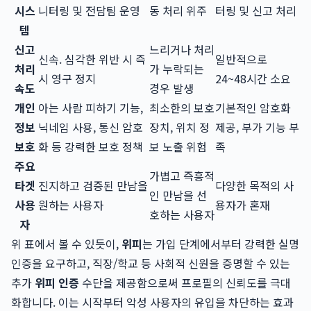
시스
니터링 및 전담팀 운영
동 처리 위주
터링 및 신고 처리
템
신고
느리거나 처리
신속. 심각한 위반 시 즉
일반적으로
처리
가 누락되는
시 영구 정지
24~48시간 소요
속도
경우 발생
개인
아는 사람 피하기 기능,
최소한의 보호
기본적인 암호화
정보
닉네임 사용, 통신 암호
장치, 위치 정
제공, 부가 기능 부
보호
화 등 강력한 보호 정책
보 노출 위험
족
주요
가볍고 즉흥적
타겟
진지하고 검증된 만남을
다양한 목적의 사
인 만남을 선
사용
원하는 사용자
용자가 혼재
호하는 사용자
자
위 표에서 볼 수 있듯이,
위피
는 가입 단계에서부터 강력한 실명
인증을 요구하고, 직장/학교 등 사회적 신원을 증명할 수 있는
추가
위피 인증
수단을 제공함으로써 프로필의 신뢰도를 극대
화합니다. 이는 시작부터 악성 사용자의 유입을 차단하는 효과