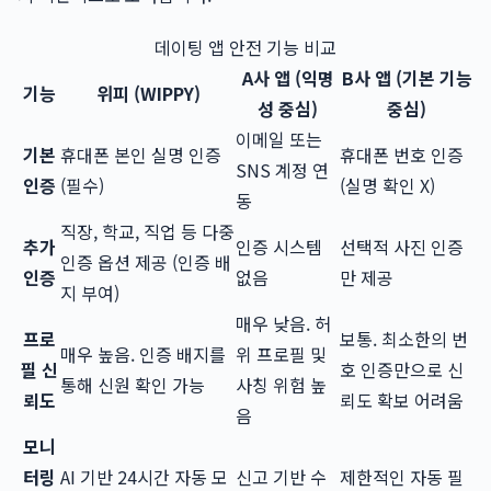
데이팅 앱 안전 기능 비교
A사 앱 (익명
B사 앱 (기본 기능
기능
위피 (WIPPY)
성 중심)
중심)
이메일 또는
기본
휴대폰 본인 실명 인증
휴대폰 번호 인증
SNS 계정 연
인증
(필수)
(실명 확인 X)
동
직장, 학교, 직업 등 다중
추가
인증 시스템
선택적 사진 인증
인증 옵션 제공 (인증 배
인증
없음
만 제공
지 부여)
매우 낮음. 허
프로
보통. 최소한의 번
매우 높음. 인증 배지를
위 프로필 및
필 신
호 인증만으로 신
통해 신원 확인 가능
사칭 위험 높
뢰도
뢰도 확보 어려움
음
모니
터링
AI 기반 24시간 자동 모
신고 기반 수
제한적인 자동 필